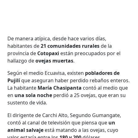
De manera atípica, desde hace varios días,
habitantes de
21 comunidades rurales
de la
provincia de
Cotopaxi
están preocupados por el
hallazgo de
ovejas muertas
.
Según el medio Ecuavisa, existen
pobladores de
Pujilí
que aseguran haber perdido rebaños enteros.
La habitante
María Chasipanta
contó al medio que
en
una sola noche
perdió a 25 ovejas, que eran su
sustento de vida.
El dirigente de Carchi Alto, Segundo Gumangate,
contó al canal de televisión que piensa que
un
animal salvaje
está matando a las ovejas, cuyo
valor estaría entre los
180 y 200
dólares.