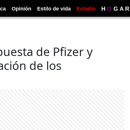
H
O
G
A
R
ica
Opinión
Estilo de vida
Estadio
uesta de Pfizer y
ción de los