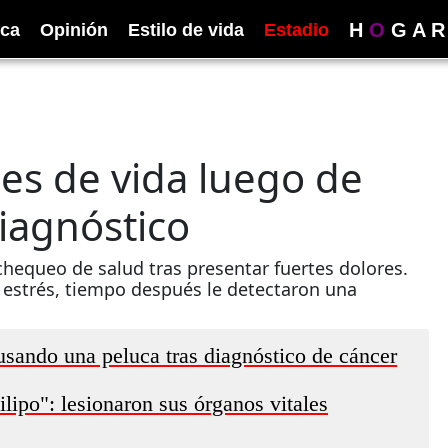
H
O
G
A
R
ica
Opinión
Estilo de vida
Estadio
es de vida luego de
iagnóstico
chequeo de salud tras presentar fuertes dolores.
estrés, tiempo después le detectaron una
sando una peluca tras diagnóstico de cáncer
lipo": lesionaron sus órganos vitales