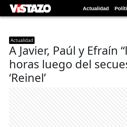
Actualidad
Polít
Actualidad
A Javier, Paúl y Efraín 
horas luego del secues
‘Reinel’