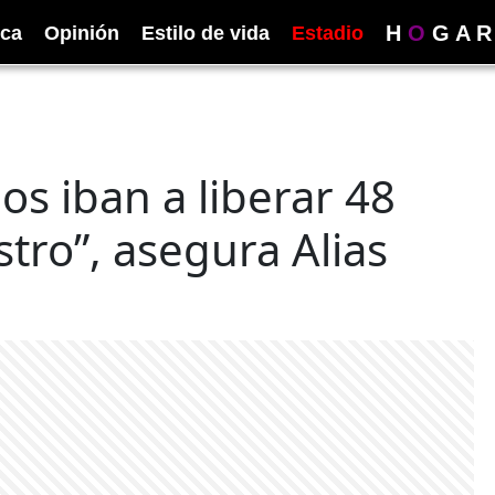
H
O
G
A
R
ica
Opinión
Estilo de vida
Estadio
“los iban a liberar 48
tro”, asegura Alias