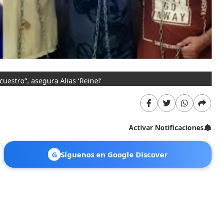
ecuestro”, asegura Alias ‘Reinel’
Activar Notificaciones
G
Síguenos en Google Discover