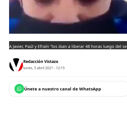
A Javier, Paúl y Efraín “los iban a liberar 48 horas luego del s
Redacción Vistazo
lunes, 5 abril 2021 - 12:15
Únete a nuestro canal de WhatsApp