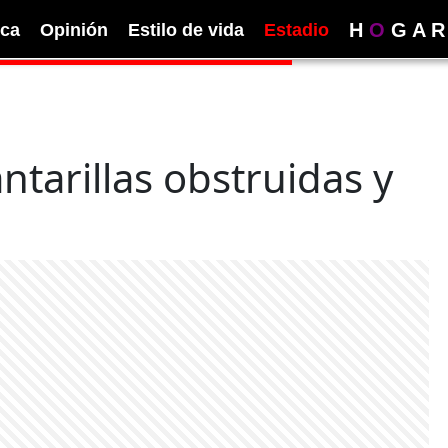
H
O
G
A
R
ica
Opinión
Estilo de vida
Estadio
ntarillas obstruidas y