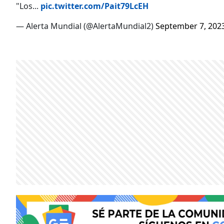
"Los...
pic.twitter.com/Pait79LcEH
— Alerta Mundial (@AlertaMundial2)
September 7, 202