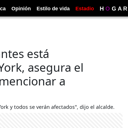
H
O
G
A
R
ica
Opinión
Estilo de vida
Estadio
antes está
ork, asegura el
l mencionar a
rk y todos se verán afectados", dijo el alcalde.