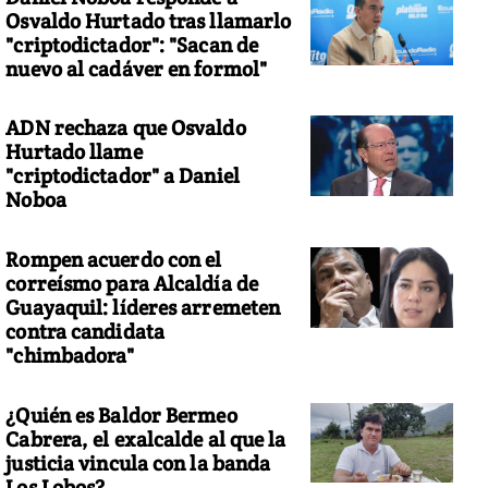
Osvaldo Hurtado tras llamarlo
"criptodictador": "Sacan de
nuevo al cadáver en formol"
ADN rechaza que Osvaldo
Hurtado llame
"criptodictador" a Daniel
Noboa
Rompen acuerdo con el
correísmo para Alcaldía de
Guayaquil: líderes arremeten
contra candidata
"chimbadora"
¿Quién es Baldor Bermeo
Cabrera, el exalcalde al que la
justicia vincula con la banda
Los Lobos?