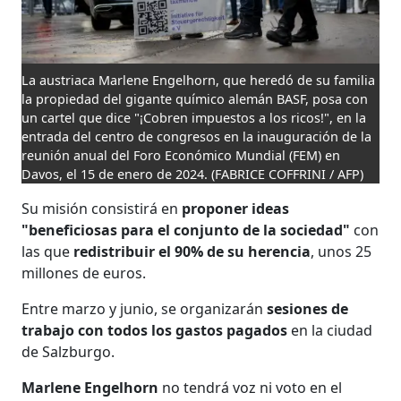
La austriaca Marlene Engelhorn, que heredó de su familia
la propiedad del gigante químico alemán BASF, posa con
un cartel que dice "¡Cobren impuestos a los ricos!", en la
entrada del centro de congresos en la inauguración de la
reunión anual del Foro Económico Mundial (FEM) en
Davos, el 15 de enero de 2024.
(FABRICE COFFRINI / AFP)
Su misión consistirá en
proponer ideas
"beneficiosas para el conjunto de la sociedad"
con
las que
redistribuir el 90% de su herencia
, unos 25
millones de euros.
Entre marzo y junio, se organizarán
sesiones de
trabajo con todos los gastos pagados
en la ciudad
de Salzburgo.
Marlene
Engelhorn
no tendrá voz ni voto en el