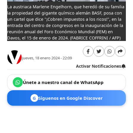
La austriaca Marlene Engelhorn, que heredó de su familia
la propiedad del gigante químico alemán BASF, posa con
un cartel que dice "¡Cobren impuestos a los ricos!", en la
entrada del centro de congresos en la inauguración de la
reunión anual del Foro Económico Mundial (FEM) en
Davos, el 15 de enero de 2024.
(FABRICE COFFRINI / AFP)
jueves, 18 enero 2024 - 22:09
Activar Notificaciones
Únete a nuestro canal de WhatsApp
G
Síguenos en Google Discover