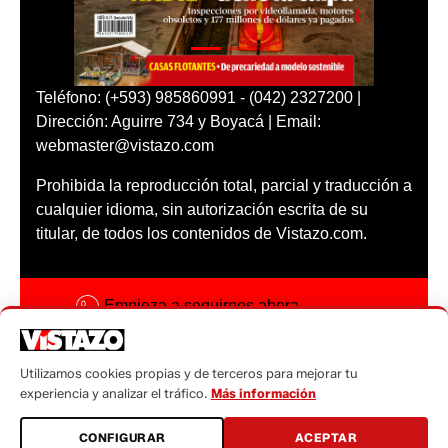
Teléfono: (+593) 985860991 - (042) 2327200 |
Dirección: Aguirre 734 y Boyacá | Email:
webmaster@vistazo.com
Prohibida la reproducción total, parcial y traducción a
cualquier idioma, sin autorización escrita de su
titular, de todos los contenidos de Vistazo.com.
Empieza a seguirnos ahora
Activar notificaciones
Utilizamos cookies propias y de terceros para mejorar tu
Código ética
experiencia y analizar el tráfico.
Más información
Sugerencias a:
CONFIGURAR
ACEPTAR
sugerencias@vistazo.com