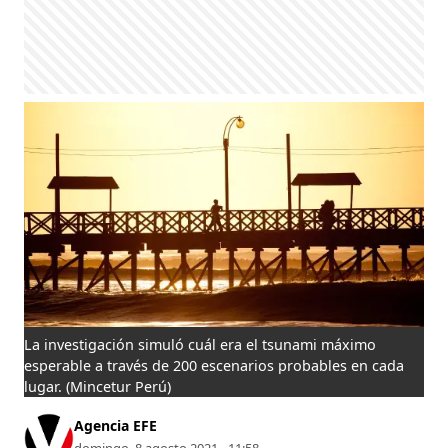
La investigación simuló cuál era el tsunami máximo
esperable a través de 200 escenarios probables en cada
lugar.
(Mincetur Perú)
Agencia EFE
domingo, 8 agosto 2021 - 11:58