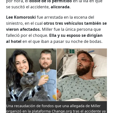
por hora, el
doble de lo permitido
en la vía en que
se suscitó el accidente,
alicorada
.
Lee Komoroski
fue arrestada en la escena del
siniestro, en el cual
otros tres vehículos también se
vieron afectados.
Miller fue la única persona que
falleció por el choque.
Ella y su esposo se dirigían
al hotel
en el que iban a pasar su noche de bodas.
Una recaudación de fondos que una allegada de Miller
organizó en la plataforma Change.org tras el accidente ya