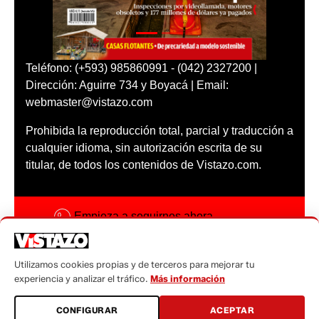
Teléfono: (+593) 985860991 - (042) 2327200 |
Dirección: Aguirre 734 y Boyacá | Email:
webmaster@vistazo.com
Prohibida la reproducción total, parcial y traducción a
cualquier idioma, sin autorización escrita de su
titular, de todos los contenidos de Vistazo.com.
Empieza a seguirnos ahora
Activar notificaciones
Utilizamos cookies propias y de terceros para mejorar tu
Código ética
experiencia y analizar el tráfico.
Más información
Sugerencias a:
CONFIGURAR
ACEPTAR
sugerencias@vistazo.com