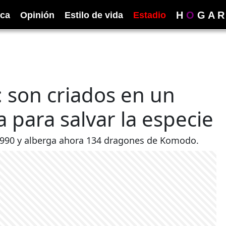
H
O
G
A
R
ica
Opinión
Estilo de vida
Estadio
son criados en un
 para salvar la especie
 1990 y alberga ahora 134 dragones de Komodo.