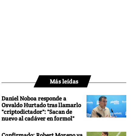
Más leídas
Daniel Noboa responde a
Osvaldo Hurtado tras llamarlo
"criptodictador": "Sacan de
nuevo al cadáver en formol"
Confirmado: Robert Moreno ya