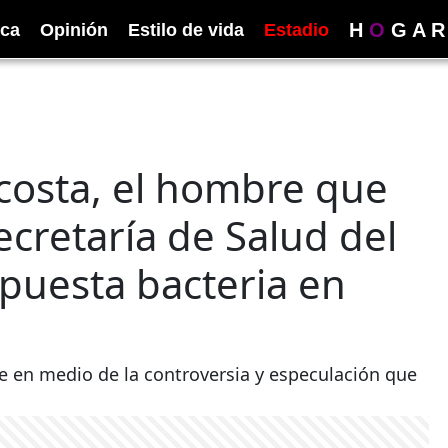
H
O
G
A
R
ica
Opinión
Estilo de vida
Estadio
costa, el hombre que
Secretaría de Salud del
upuesta bacteria en
ce en medio de la controversia y especulación que