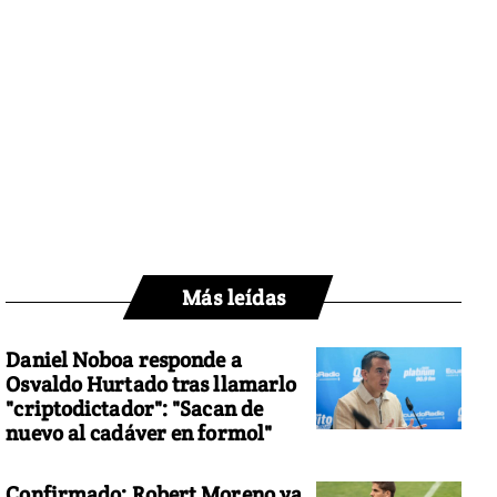
Más leídas
Daniel Noboa responde a
Osvaldo Hurtado tras llamarlo
"criptodictador": "Sacan de
nuevo al cadáver en formol"
Confirmado: Robert Moreno ya