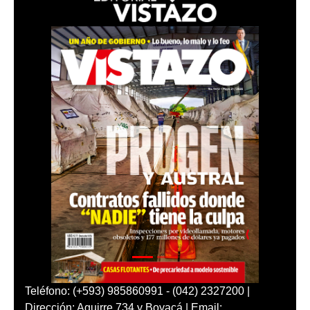
Teléfono: (+593) 985860991 - (042) 2327200 |
Dirección: Aguirre 734 y Boyacá | Email: