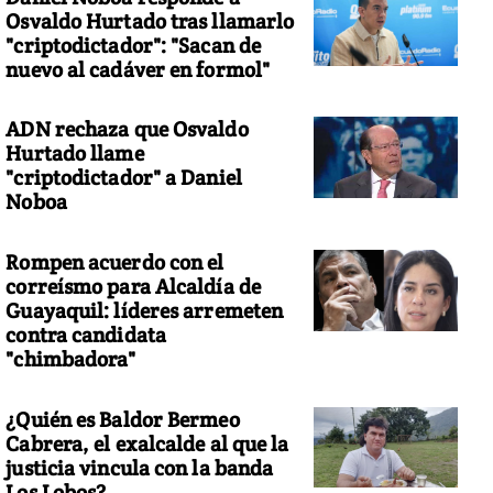
Osvaldo Hurtado tras llamarlo
"criptodictador": "Sacan de
nuevo al cadáver en formol"
ADN rechaza que Osvaldo
Hurtado llame
"criptodictador" a Daniel
Noboa
Rompen acuerdo con el
correísmo para Alcaldía de
Guayaquil: líderes arremeten
contra candidata
"chimbadora"
¿Quién es Baldor Bermeo
Cabrera, el exalcalde al que la
justicia vincula con la banda
Los Lobos?