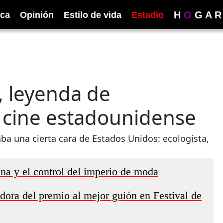
H
O
G
A
R
ica
Opinión
Estilo de vida
Estadio
, leyenda de
 cine estadounidense
ba una cierta cara de Estados Unidos: ecologista,
na y el control del imperio de moda
dora del premio al mejor guión en Festival de