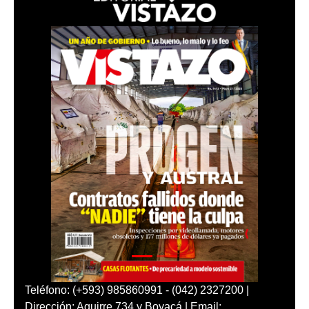
Teléfono: (+593) 985860991 - (042) 2327200 |
Dirección: Aguirre 734 y Boyacá | Email: