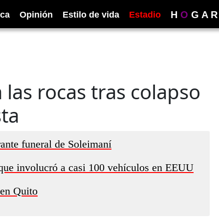
H
O
G
A
R
ica
Opinión
Estilo de vida
Estadio
las rocas tras colapso
sta
ante funeral de Soleimaní
 que involucró a casi 100 vehículos en EEUU
 en Quito