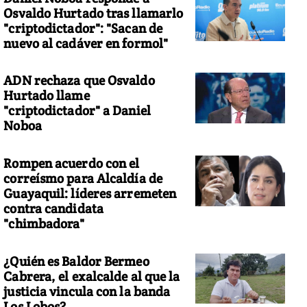
Osvaldo Hurtado tras llamarlo
"criptodictador": "Sacan de
nuevo al cadáver en formol"
ADN rechaza que Osvaldo
Hurtado llame
"criptodictador" a Daniel
Noboa
Rompen acuerdo con el
correísmo para Alcaldía de
Guayaquil: líderes arremeten
contra candidata
"chimbadora"
¿Quién es Baldor Bermeo
Cabrera, el exalcalde al que la
justicia vincula con la banda
Los Lobos?