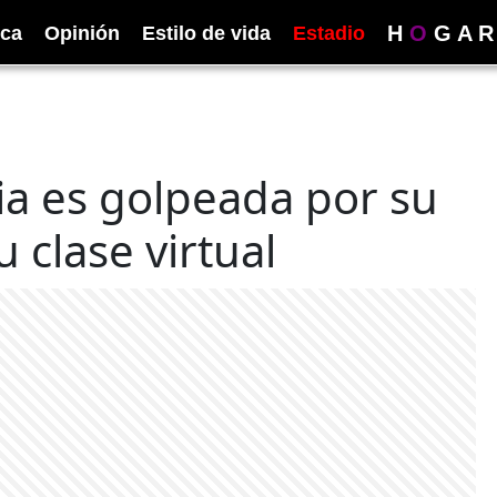
H
O
G
A
R
ica
Opinión
Estilo de vida
Estadio
ia es golpeada por su
 clase virtual