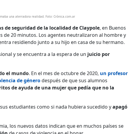
rmaba una aterradora realidad. Foto: Crónica.com.ar
as de seguridad de la localidad de Claypole
, en Buenos
ués de 20 minutos. Los agentes neutralizaron al hombre y
entra residiendo junto a su hijo en casa de su hermano.
isional y se encuentra a la espera de un
juicio por
do el mundo
. En el mes de octubre de 2020,
un profesor
olencia de género
después de que sus alumnos
itos de ayuda de una mujer que pedía que no la
 sus estudiantes como si nada hubiera sucedido y
apagó
mia, los nuevos datos indican que en muchos países se
ción
de casos de violencia en el hogar.