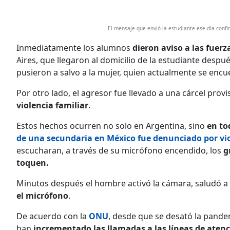
El mensaje que envió la estudiante ese día confi
Inmediatamente los alumnos
dieron aviso a las fuerz
Aires, que llegaron al domicilio de la estudiante desp
pusieron a salvo a la mujer, quien actualmente se encu
Por otro lado, el agresor fue llevado a una cárcel prov
violencia familiar
.
Estos hechos ocurren no solo en Argentina, sino
en to
de una secundaria en México fue denunciado por vi
escucharan, a través de su micrófono encendido, los
gr
toquen.
Minutos después el hombre activó la cámara, saludó a
el micrófono
.
De acuerdo con la
ONU
, desde que se desató la pande
han
incrementado las llamadas a las líneas de aten