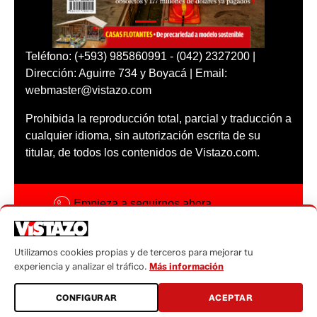
Teléfono: (+593) 985860991 - (042) 2327200 |
Dirección: Aguirre 734 y Boyacá | Email:
webmaster@vistazo.com
Prohibida la reproducción total, parcial y traducción a
cualquier idioma, sin autorización escrita de su
titular, de todos los contenidos de Vistazo.com.
Empieza a seguirnos ahora
Activar notificaciones
Utilizamos cookies propias y de terceros para mejorar tu
Código ética
experiencia y analizar el tráfico.
Más información
Sugerencias a:
CONFIGURAR
ACEPTAR
sugerencias@vistazo.com