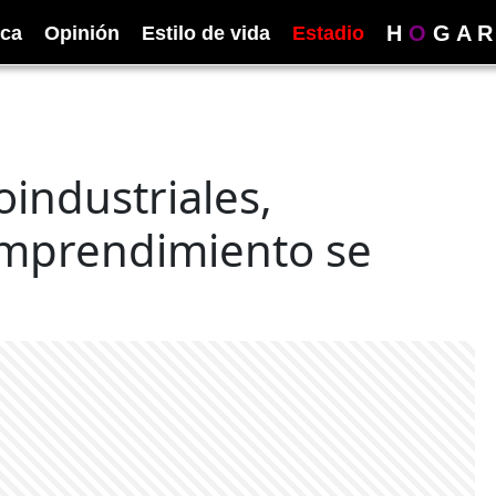
H
O
G
A
R
ica
Opinión
Estilo de vida
Estadio
industriales,
emprendimiento se