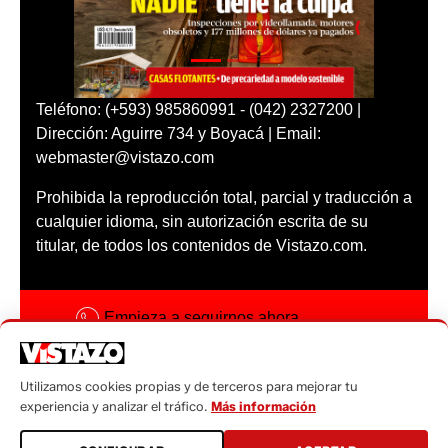
Teléfono: (+593) 985860991 - (042) 2327200 |
Dirección: Aguirre 734 y Boyacá | Email:
webmaster@vistazo.com
Prohibida la reproducción total, parcial y traducción a
cualquier idioma, sin autorización escrita de su
titular, de todos los contenidos de Vistazo.com.
Empieza a seguirnos ahora
Activar notificaciones
Utilizamos cookies propias y de terceros para mejorar tu
Código ética
experiencia y analizar el tráfico.
Más información
Sugerencias a: