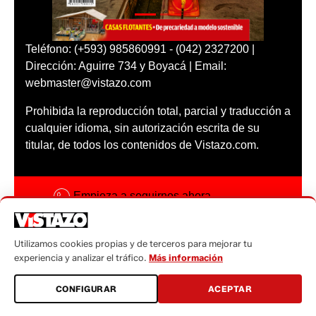
Teléfono: (+593) 985860991 - (042) 2327200 |
Dirección: Aguirre 734 y Boyacá | Email:
webmaster@vistazo.com
Prohibida la reproducción total, parcial y traducción a
cualquier idioma, sin autorización escrita de su
titular, de todos los contenidos de Vistazo.com.
Empieza a seguirnos ahora
Activar notificaciones
Utilizamos cookies propias y de terceros para mejorar tu
Código ética
experiencia y analizar el tráfico.
Más información
Sugerencias a:
CONFIGURAR
ACEPTAR
sugerencias@vistazo.com