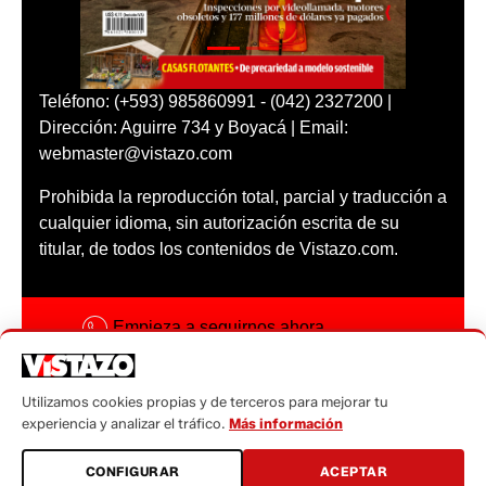
Teléfono: (+593) 985860991 - (042) 2327200 |
Dirección: Aguirre 734 y Boyacá | Email:
webmaster@vistazo.com
Prohibida la reproducción total, parcial y traducción a
cualquier idioma, sin autorización escrita de su
titular, de todos los contenidos de Vistazo.com.
Empieza a seguirnos ahora
Activar notificaciones
Utilizamos cookies propias y de terceros para mejorar tu
Código ética
experiencia y analizar el tráfico.
Más información
Sugerencias a:
CONFIGURAR
ACEPTAR
sugerencias@vistazo.com