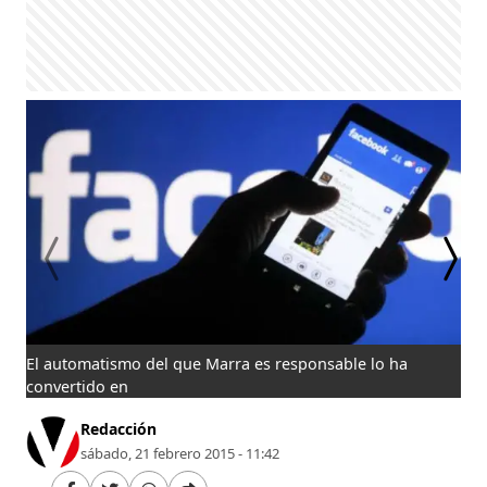
El automatismo del que Marra es responsable lo ha
Mar
convertido en
apa
Redacción
sábado, 21 febrero 2015 - 11:42