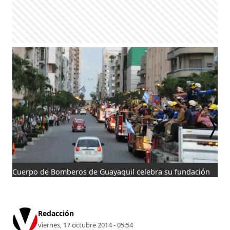
Cuerpo de Bomberos de Guayaquil celebra su fundación
Cie
des
Gua
Redacción
viernes, 17 octubre 2014 - 05:54