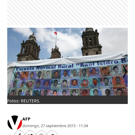
Fotos: REUTERS.
Con
est
AFP
domingo, 27 septiembre 2015 - 11:34