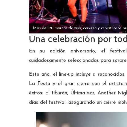
Más de 120 marcas de vino, cerveza y espirituosos pr
Una celebración por tod
En su edición aniversario, el festiv
cuidadosamente seleccionadas para sorpren
Este año, el line-up incluye a reconocidos
La Festa y el gran cierre con el artista 
éxitos: El tiburón, Última vez, Another Ni
días del festival, asegurando un cierre ino